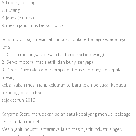
6. Lubang butang
7. Butang
8. Jeans (pintuck)
9. mesin jahit lurus berkomputer
Jenis motor bagi mesin jahit industri pula terbahagi kepada tiga
jenis
1- Clutch motor (Saiz besar dan berbunyi berdesing)
2- Servo motor (Jimat eletrik dan bunyi senyap)
3- Direct Drive (Motor berkomputer terus sambung ke kepala
mesin)
kebanyakan mesin jahit keluaran terbaru telah bertukar kepada
teknologi direct drive
sejak tahun 2016
Karysma Store merupakan salah satu kedai yang menjual pelbagai
jenama dan model
Mesin jahit industri, antaranya ialah mesin jahit industri singer,