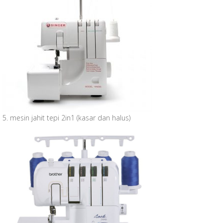
5. mesin jahit tepi 2in1 (kasar dan halus)