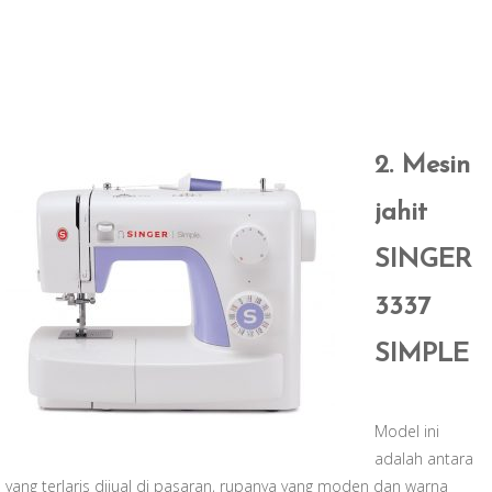
2.
Mesin
jahit
SINGER
3337
SIMPLE
Model ini
adalah antara
yang terlaris dijual di pasaran, rupanya yang moden dan warna