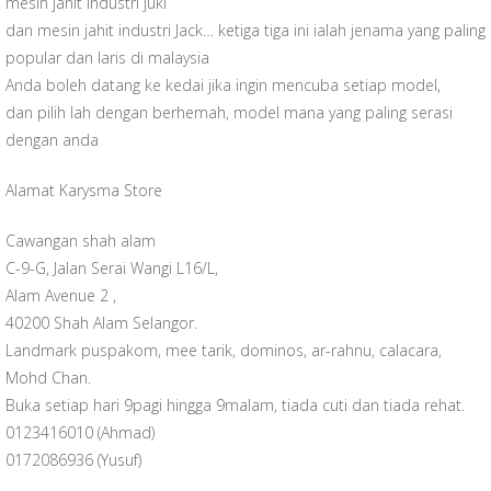
mesin jahit industri juki
dan mesin jahit industri Jack… ketiga tiga ini ialah jenama yang paling
popular dan laris di malaysia
Anda boleh datang ke kedai jika ingin mencuba setiap model,
dan pilih lah dengan berhemah, model mana yang paling serasi
dengan anda
Alamat Karysma Store
Cawangan shah alam
C-9-G, Jalan Serai Wangi L16/L,
Alam Avenue 2 ,
40200 Shah Alam Selangor.
Landmark puspakom, mee tarik, dominos, ar-rahnu, calacara,
Mohd Chan.
Buka setiap hari 9pagi hingga 9malam, tiada cuti dan tiada rehat.
0123416010 (Ahmad)
0172086936 (Yusuf)