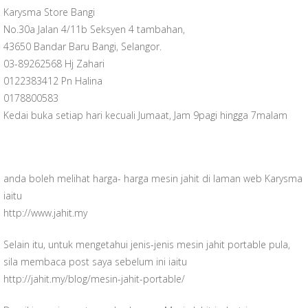
Karysma Store Bangi
No.30a Jalan 4/11b Seksyen 4 tambahan,
43650 Bandar Baru Bangi, Selangor.
03-89262568 Hj Zahari
0122383412 Pn Halina
0178800583
Kedai buka setiap hari kecuali Jumaat, Jam 9pagi hingga 7malam
anda boleh melihat harga- harga mesin jahit di laman web Karysma
iaitu
http://www.jahit.my
Selain itu, untuk mengetahui jenis-jenis mesin jahit portable pula,
sila membaca post saya sebelum ini iaitu
http://jahit.my/blog/mesin-jahit-portable/