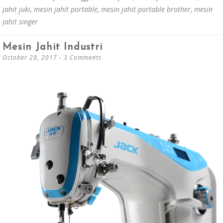
b
s
er
e
jahit juki
,
mesin jahit portable
,
mesin jahit portable brother
,
mesin
o
A
jahit singer
o
p
Mesin Jahit Industri
k
p
October 28, 2017
3 Comments