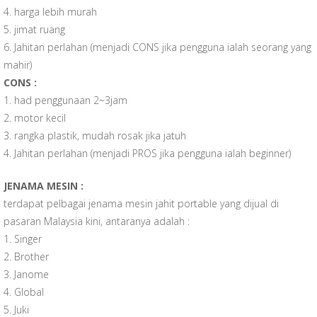
4. harga lebih murah
5. jimat ruang
6. Jahitan perlahan (menjadi CONS jika pengguna ialah seorang yang
mahir)
CONS :
1. had penggunaan 2~3jam
2. motor kecil
3. rangka plastik, mudah rosak jika jatuh
4. Jahitan perlahan (menjadi PROS jika pengguna ialah beginner)
JENAMA MESIN :
terdapat pelbagai jenama mesin jahit portable yang dijual di
pasaran Malaysia kini, antaranya adalah :
1. Singer
2. Brother
3. Janome
4. Global
5. Juki