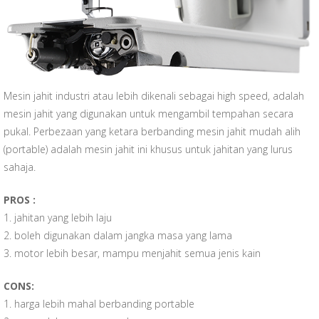
Mesin jahit industri atau lebih dikenali sebagai high speed, adalah
mesin jahit yang digunakan untuk mengambil tempahan secara
pukal. Perbezaan yang ketara berbanding mesin jahit mudah alih
(portable) adalah mesin jahit ini khusus untuk jahitan yang lurus
sahaja.
PROS :
1. jahitan yang lebih laju
2. boleh digunakan dalam jangka masa yang lama
3. motor lebih besar, mampu menjahit semua jenis kain
CONS:
1. harga lebih mahal berbanding portable