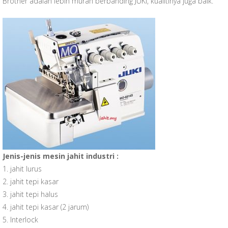
Brother adalah lebih murah berbanding JUKI, kualitinya juga baik.
Jenis-jenis mesin jahit industri :
1. jahit lurus
2. jahit tepi kasar
3. jahit tepi halus
4. jahit tepi kasar (2 jarum)
5. Interlock