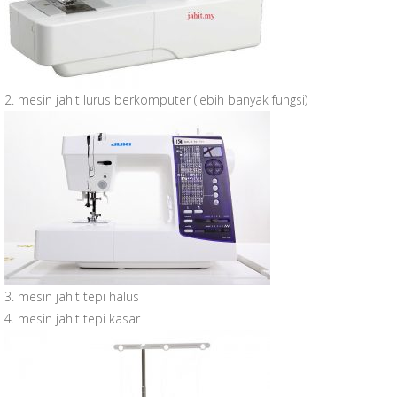
2. mesin jahit lurus berkomputer (lebih banyak fungsi)
3. mesin jahit tepi halus
4. mesin jahit tepi kasar